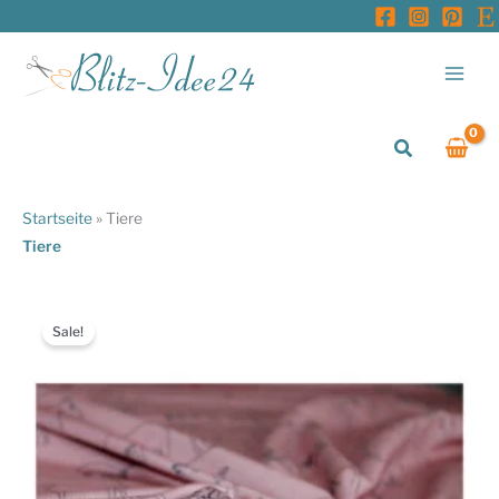
Zum
Inhalt
springen
Suchen
Startseite
»
Tiere
Tiere
Sale!