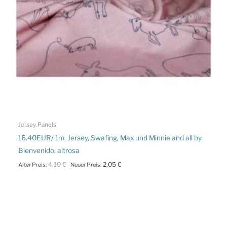
Jersey, Panels
16.40EUR/ 1m, Jersey, Swafing, Max und Minnie and all by
Bienvenido, altrosa
Ursprünglicher
Aktueller
4,10
€
2,05
€
Alter Preis:
Neuer Preis:
Preis
Preis
war:
ist:
4,10 €
2,05 €.