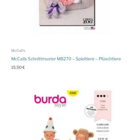
McCall's
McCalls Schnittmuster M8270 – Spieltiere – Plüschtiere
15,50
€