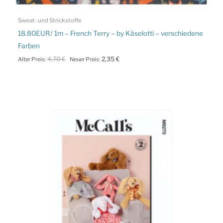
Sweat- und Strickstoffe
18.80EUR/ 1m – French Terry – by Käselotti – verschiedene
Farben
Ursprünglicher
Aktueller
4,70
€
2,35
€
Alter Preis:
Neuer Preis:
Preis
Preis
war:
ist:
4,70 €
2,35 €.