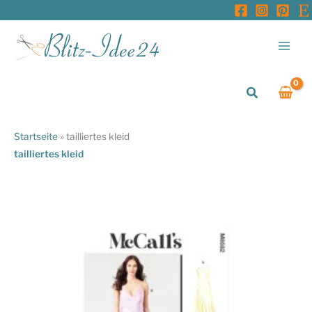
Zum
Inhalt
springen
Suchen
Startseite
»
tailliertes kleid
tailliertes kleid