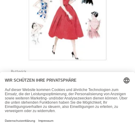
Butterick
Butterick Schnittmuster – Retro – B5708 – Kleid der 50er
Jahre
15,50
€
1
2
→