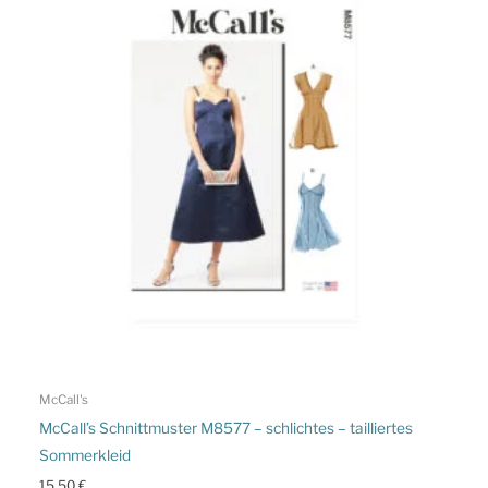
McCall's
McCall’s Schnittmuster M8577 – schlichtes – tailliertes
Sommerkleid
15,50
€