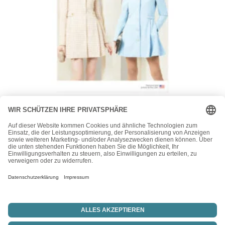
Vogue
Vogue Schnittmuster V2092 – leicht ausgestellter
Kurzmantel für Damen
24,00
€