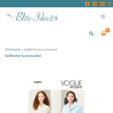
Zum
Inhalt
springen
Suchen
Startseite
»
taillierter kurzmantel
taillierter kurzmantel