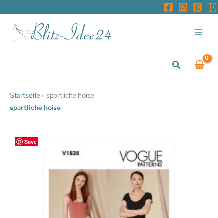
Zum
Inhalt
springen
Suchen
Startseite
»
sportliche hoise
sportliche hoise
Save