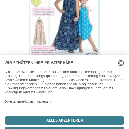
McCall's
McCalls Schnittmuster M7589 – Kleid – Hängerkleid –
Mädchen
15,50
€