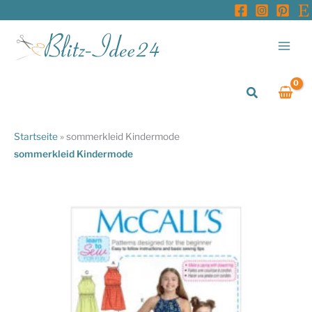
Zum
Inhalt
springen
Suchen
Startseite
»
sommerkleid Kindermode
sommerkleid Kindermode