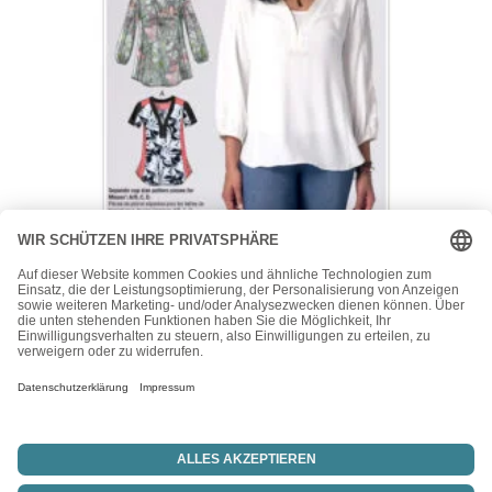
McCall's
McCalls Schnittmuster M7357 – Bluse – leger – mit drei
Ärmelvarianten
15,50
€