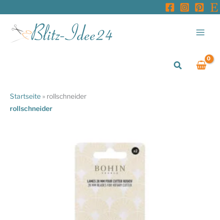
Zum
Inhalt
springen
Suchen
Startseite
»
rollschneider
rollschneider