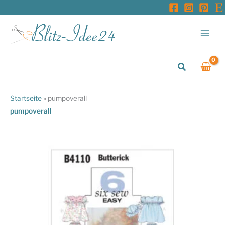
Zum
Inhalt
springen
Suchen
Startseite
»
pumpoverall
pumpoverall