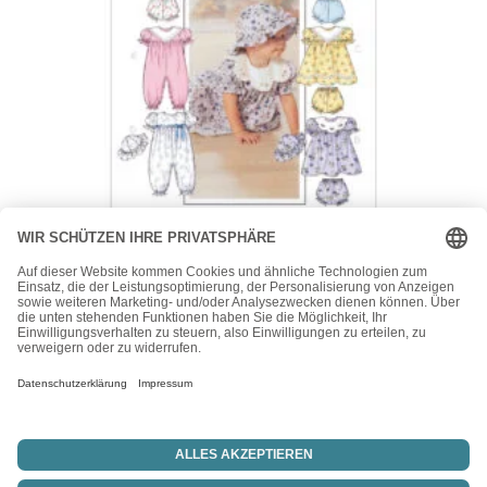
Butterick
Butterick Schnittmuster – Baby Fashion – B4110 –
Kombination – Kleid, Höschen, Hut, Overall
15,50
€