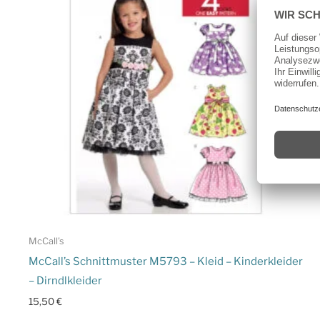
McCall's
McCall’s Schnittmuster M5793 – Kleid – Kinderkleider
– Dirndlkleider
15,50
€