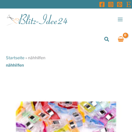
Zum
Inhalt
springen
Suchen
Startseite
»
nähhilfen
nähhilfen