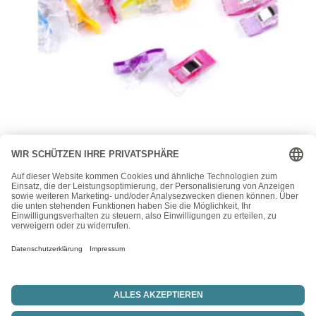
Nähhelferlkein
Clips Wonderclips – Nähklammern – Stoffklammern – Rot/
Mix
5,25
€
–
9,90
€