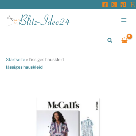
Zum
Inhalt
springen
Suchen
Startseite
»
lässiges hauskleid
lässiges hauskleid