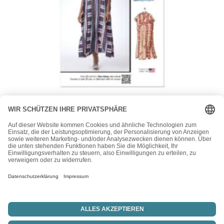
McCall's
McCalls Schnittmuster M8516 – bequemes, lässig weites
Hauskleid, Strandkleid
15,50
€