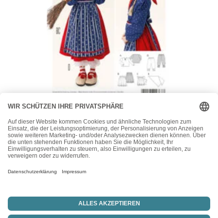
Burda
Burda Kids Schnittmuster 2367 – Hexenkostüm für Kinder |
Fasching & Karneval
13,90
€