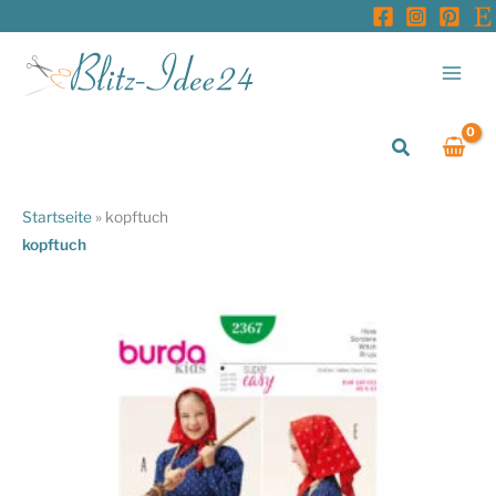
Zum
Inhalt
springen
Suchen
Startseite
»
kopftuch
kopftuch