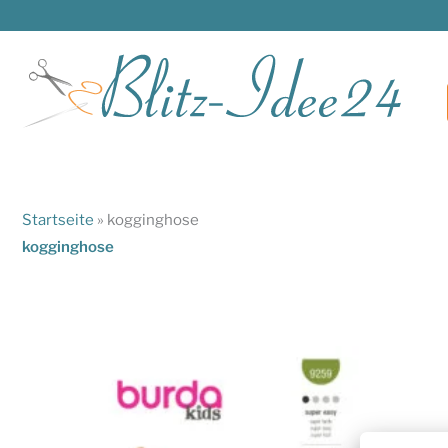
Zum
Inhalt
springen
Startseite
»
kogginghose
kogginghose