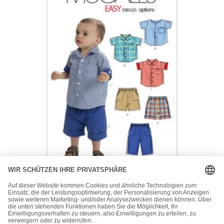
McCall's
McCall’s Schnittmuster M6016 – Kombination – Shirts und
Shorts
15,50
€