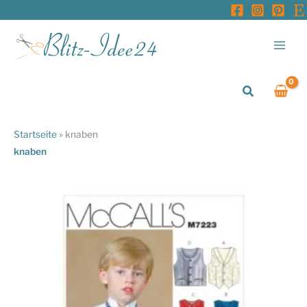
Zum
Inhalt
springen
Suchen
Startseite
»
knaben
knaben