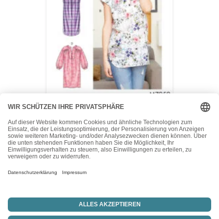
McCall's
McCalls Schnittmuster M7959 – Bluse – Vorderteil mit
Schlitz und Blende
15,50
€