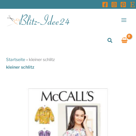
Zum
Inhalt
springen
Suchen
Startseite
»
kleiner schlitz
kleiner schlitz