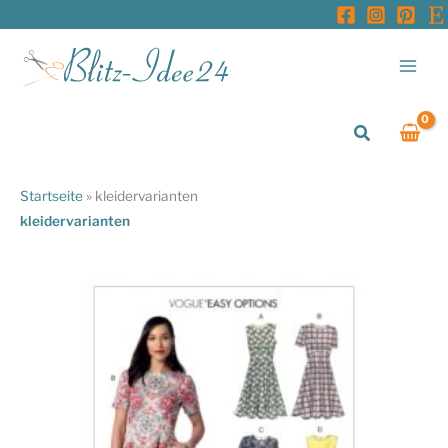
Zum
Inhalt
springen
Suchen
Startseite
»
kleidervarianten
kleidervarianten