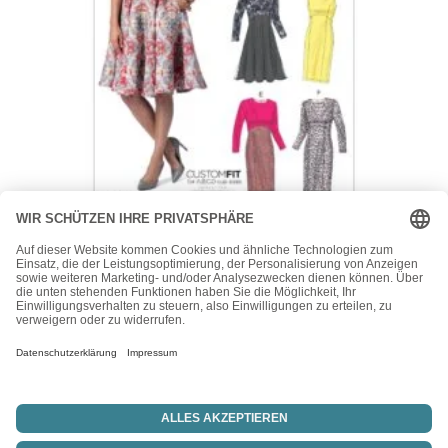
Vogue
Vogue Schnittmuster V9202 – Kleid – Teilungsnähte –
Glockenrock – Etuikleid
24,00
€