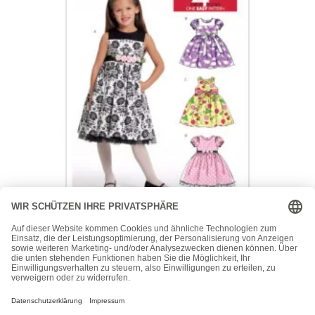
McCall's
McCall’s Schnittmuster M5793 – Kleid – Kinderkleider –
Dirndlkleider
15,50
€