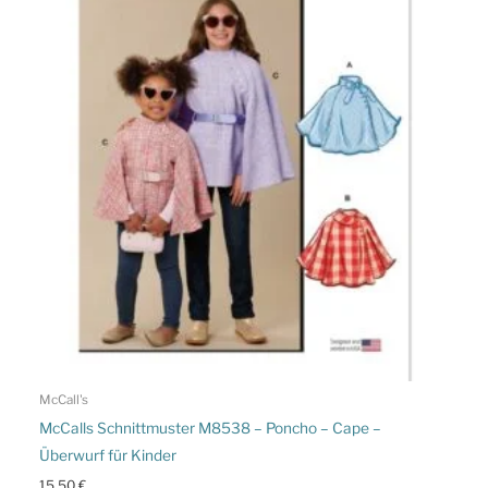
McCall's
McCalls Schnittmuster M8538 – Poncho – Cape –
Überwurf für Kinder
15,50
€