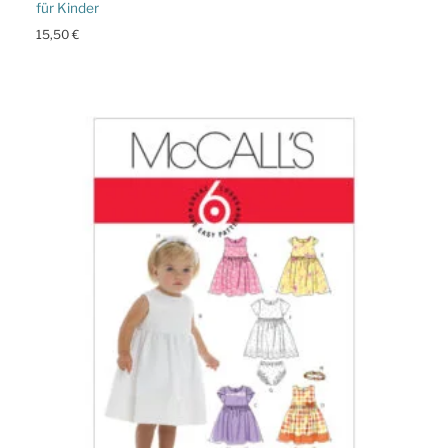
für Kinder
15,50
€