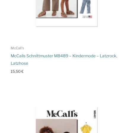
McCall's
McCalls Schnittmuster M8489 – Kindermode – Latzrock,
Latzhose
15,50
€