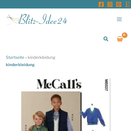
Zum
Inhalt
springen
Suchen
Startseite
»
kinderkleidung
kinderkleidung