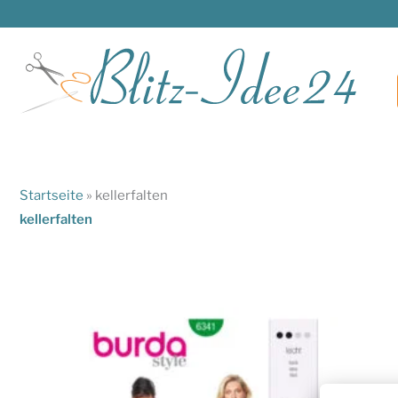
Zum
Inhalt
springen
Startseite
»
kellerfalten
kellerfalten