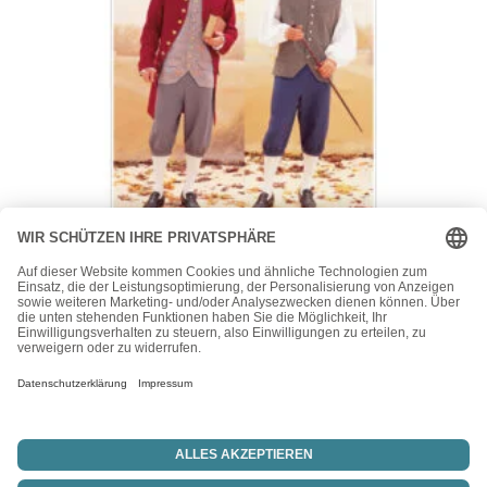
Butterick
Butterick Schnittmuster B3072 – History – Hose, Hemd,
Weste und Frack
15,50
€