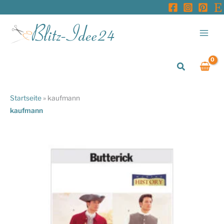
Zum
Inhalt
springen
Suchen
Startseite
»
kaufmann
kaufmann