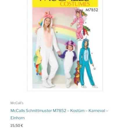
McCall's
McCalls Schnittmuster M7852 – Kostüm – Karneval –
Einhorn
15,50
€