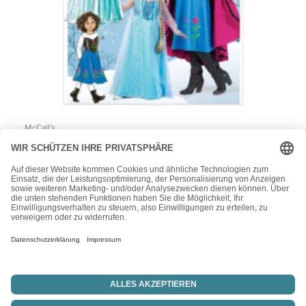
McCall's
McCall’s Schnittmuster M7000 – Mittelalter – Larp –
Fantasy – Fasching – Kleid
15,50
€
1
2
→