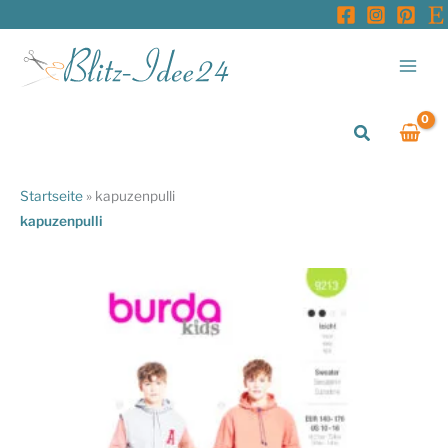
Zum
Inhalt
springen
Suchen
Startseite
»
kapuzenpulli
kapuzenpulli