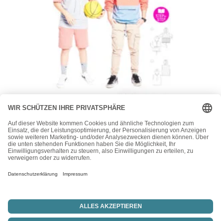
Burda
Burda Kids Schnittmuster Nr. 9213 – Sweater – Hoodie –
Kurzarm oder Longsleeve
13,90
€