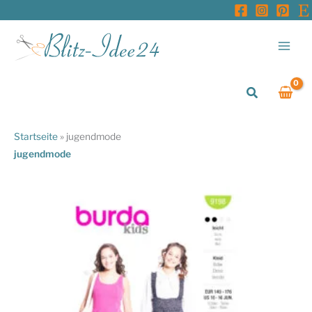
Zum
Inhalt
springen
Suchen
Startseite
»
jugendmode
jugendmode