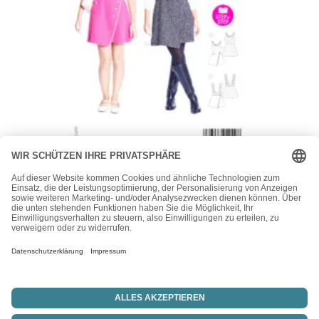
Burda
Burda Style Schnittmuster – Trägerrock, Shirtkleid – Teens
– Nr.9198
13,90
€