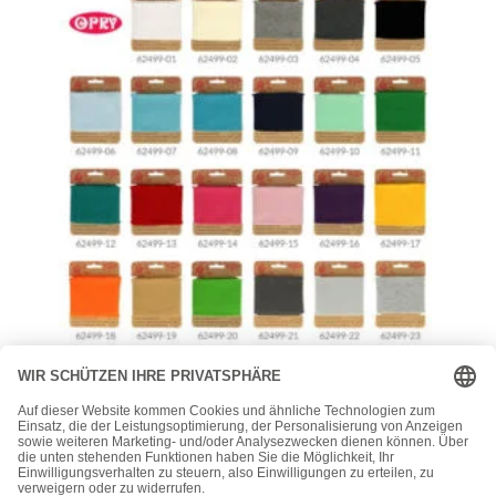
Fertigbündchen
Opry – Cuff – Bündchen – 6,5cm x 110cm – elastisch –
Plisterkarte – uni
6,50
€