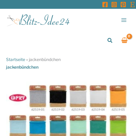
Zum
Inhalt
springen
Suchen
Startseite
»
jackenbündchen
jackenbündchen