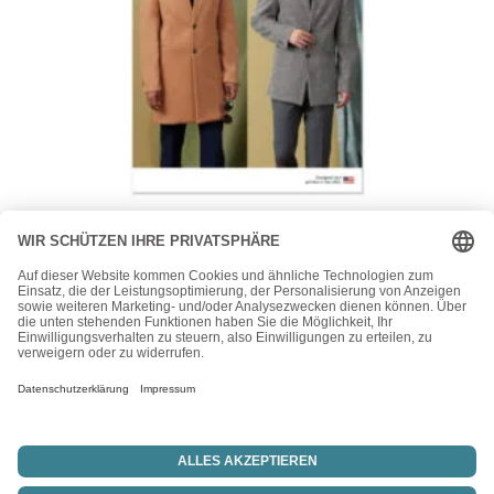
Vogue
Vogue Schnittmuster V1930 – Herrenjacke – Herrenblazer
– Kurzmantel
24,00
€