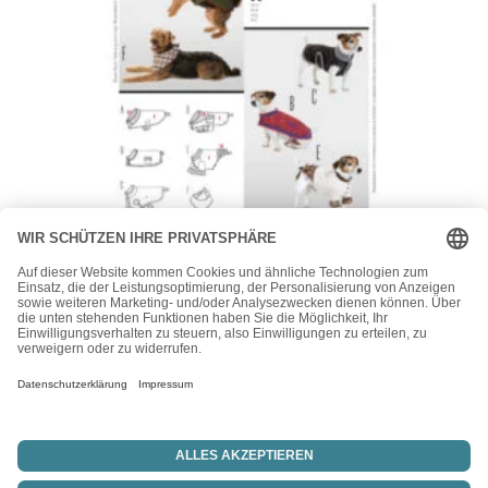
Burda
Burda Style Schnittmuster – Mantel – Hundemantel –
Hundeumhang – Hundecape – Nr. 7752
16,90
€