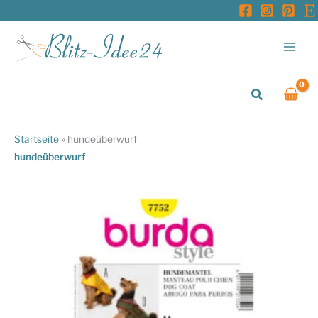
Zum
Inhalt
springen
Suchen
Startseite
»
hundeüberwurf
hundeüberwurf