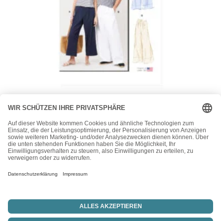
McCall's
McCalls Schnittmuster M8588 – Unisex Hosen mit
Bundfalten
15,50
€