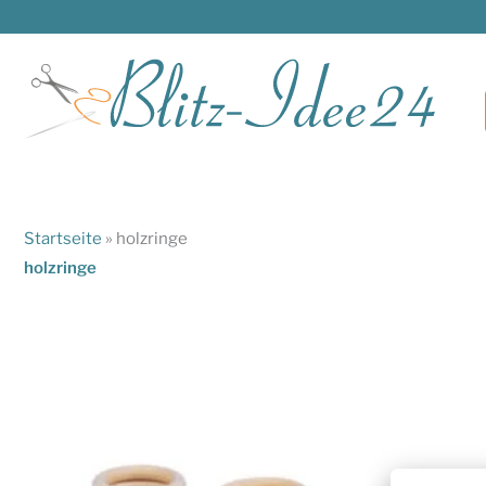
Zum
Inhalt
springen
Startseite
»
holzringe
holzringe