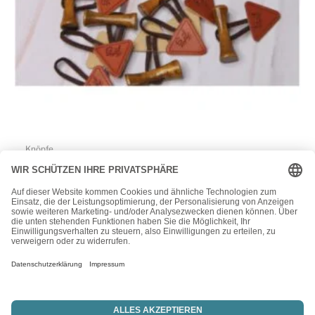
Knöpfe
1 Set Knebelverschluß – Holzknopf mit Lederimitat – für
Kinderkleidung – Hellbraun/Braun
2,95
€
1
2
→