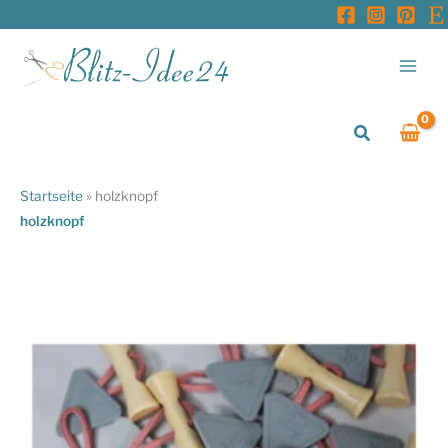
Zum
Inhalt
springen
Suchen
Startseite
»
holzknopf
holzknopf