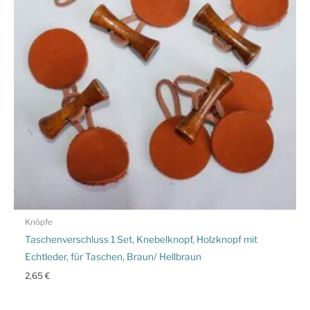
Knöpfe
Taschenverschluss 1 Set, Knebelknopf, Holzknopf mit
Echtleder, für Taschen, Braun/ Hellbraun
2,65
€