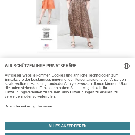
knowME
knowME Schnittmuster – ME2120 – lässig weites
Sommerkleid
15,50
€