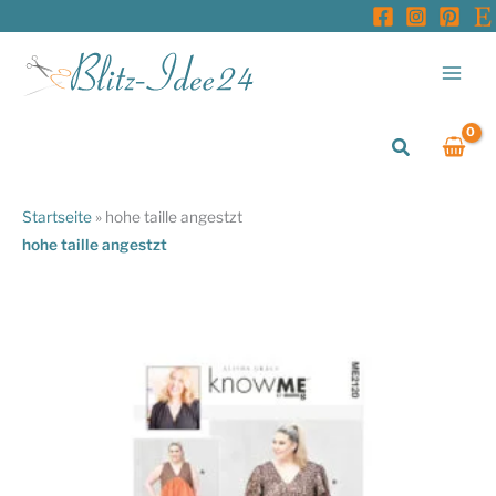
Zum
Inhalt
springen
Suchen
Startseite
»
hohe taille angestzt
hohe taille angestzt