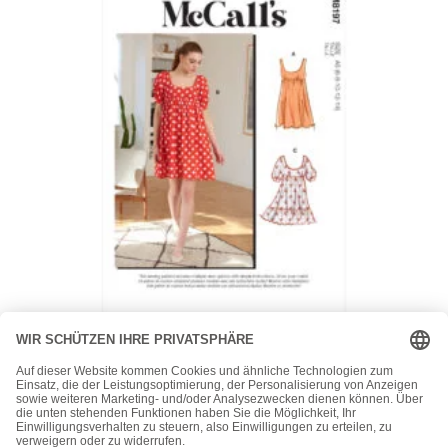
McCall's
McCalls Schnittmuster M8197 – Babydoll Kleid – mit und
ohne Ärmel
15,50
€