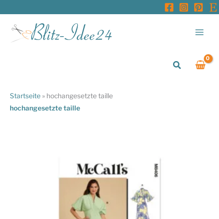
Zum
Inhalt
springen
Suchen
Startseite
»
hochangesetzte taille
hochangesetzte taille