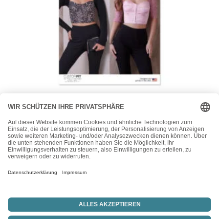
Vogue
Vogue Schnittmuster – V1938 – Oberteil – Corsage mit
Ärmel
24,00
€