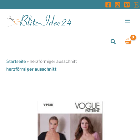
Zum
Inhalt
springen
Suchen
Startseite
»
herzförmiger ausschnitt
herzförmiger ausschnitt