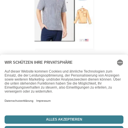
McCall's
McCalls Schnittmuster M8589 – Herrenshirt –
Herrenpullover
15,50
€