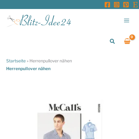
Zum
Inhalt
springen
Suchen
Startseite
»
Herrenpullover nähen
Herrenpullover nähen