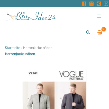
Zum
Inhalt
springen
Suchen
Startseite
»
Herrenjacke nähen
Herrenjacke nähen