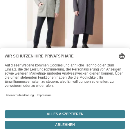
Vogue
Vogue Schnittmuster V2141 – Herrenjacke in zwei Längen
24,00
€
Vertrag widerrufen