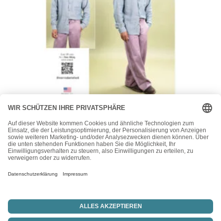
knowME
knowME Schnittmuster – ME2142 – legere Herrenhose,
Herrenhemd
15,50
€