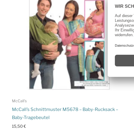
McCall's
McCall’s Schnittmuster M5678 – Baby-Rucksack –
Baby-Tragebeutel
15,50
€