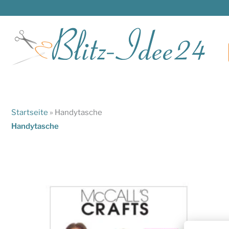
Zum
Inhalt
springen
Startseite
»
Handytasche
Handytasche