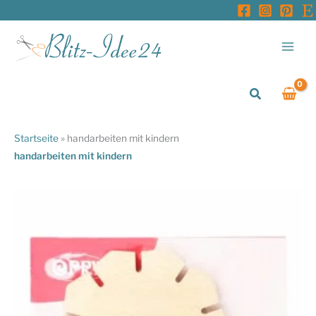
Zum
Inhalt
springen
Suchen
Startseite
»
handarbeiten mit kindern
handarbeiten mit kindern