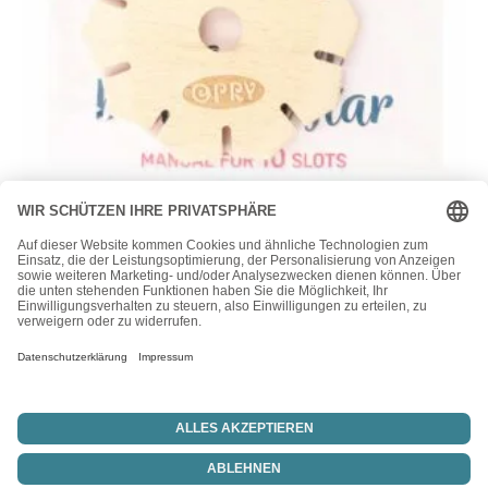
Bastelbedarf
Opry Knüpfstern – Holz – 10 Schlitze
6,50
€
Vertrag widerrufen