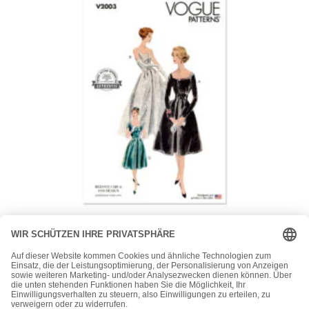
Vogue
Vogue Schnittmuster V2003 – Vintage – Kleid im Stil der
50er Jahre
26,00
€