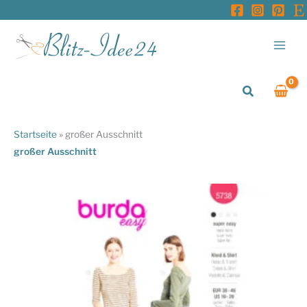
Zum
Inhalt
springen
Suchen
Startseite
»
großer Ausschnitt
großer Ausschnitt