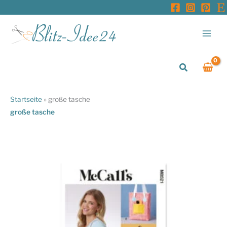
Zum
Inhalt
springen
Suchen
Startseite
»
große tasche
große tasche