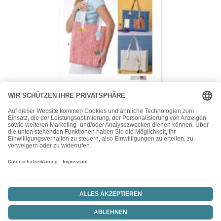
McCall's
McCalls Schnittmuster M8521 – Taschenmodelle, Shopper
15,50
€
Vertrag widerrufen