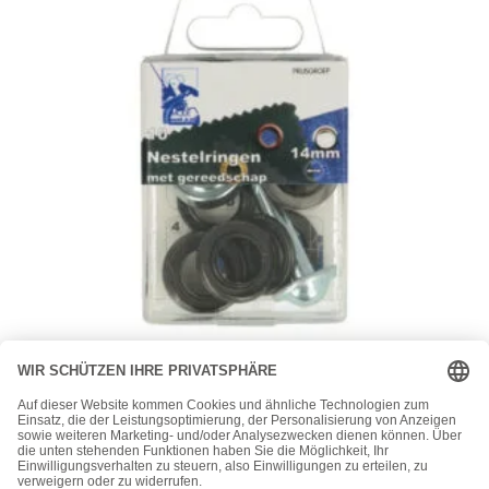
Kordeln, Ösen, Endstücke
MMJZ – 10 Ösen 14mm mit Scheiben und Werkzeug –
nickel / schwarz
7,95
€