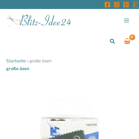
Zum
Inhalt
springen
Suchen
Startseite
»
große ösen
große ösen