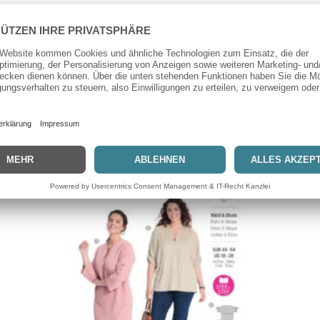
Butterick
Butterick Schnittmuster – B6931 – kragenlose Bluse
mit Wickelcharakter, starke Größen
15,50
€