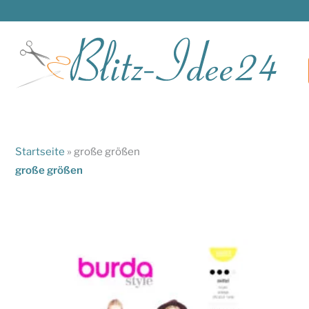
Zum
Inhalt
springen
Startseite
»
große größen
große größen