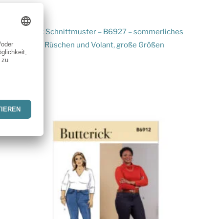
Butterick
Butterick Schnittmuster – B6927 – sommerliches
Kleid mit Rüschen und Volant, große Größen
15,50
€