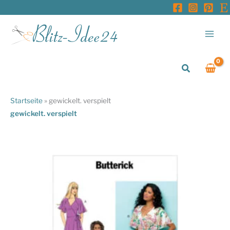
Zum
Inhalt
springen
Suchen
Startseite
»
gewickelt. verspielt
gewickelt. verspielt