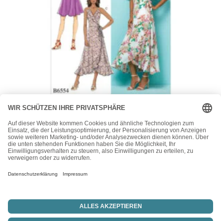
Butterick
Butterick Schnittmuster – B6554 – Sommerkleid,
Wickelkleid
15,50
€