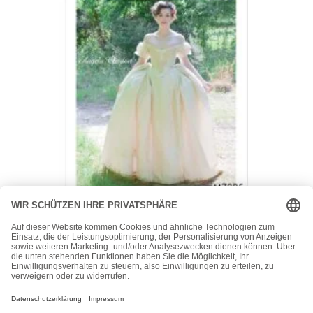
McCall's
McCalls Schnittmuster M7885 – Kostüm – Kleid – Madame
– mit Schnürung hinten
15,50
€