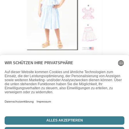
McCall's
McCalls Schnittmuster M8619 – Mädchen Zweiteiler – Kleid
– gesmokt
15,50
€