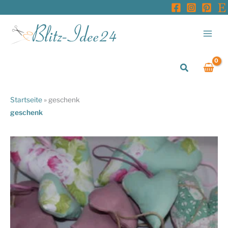
Zum
Inhalt
springen
Suchen
Startseite
»
geschenk
geschenk