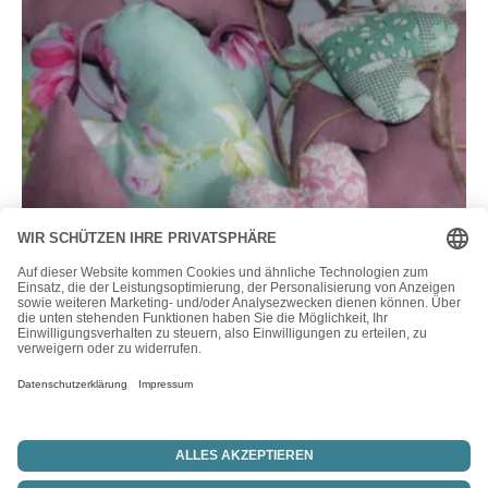
Dekoartikel
entzückende Stoffherzen – Pastelltöne – grün, rosa, weiß –
Dekoherzen – Herzen – #
2,45
€
–
2,95
€