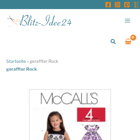
Zum
Inhalt
springen
Suchen
Startseite
»
geraffter Rock
geraffter Rock