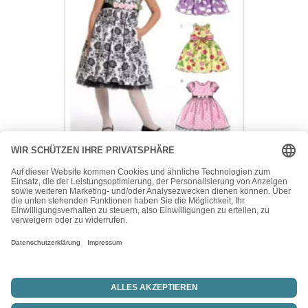
McCall's
McCall’s Schnittmuster M5793 – Kleid – Kinderkleider –
Dirndlkleider
15,50
€