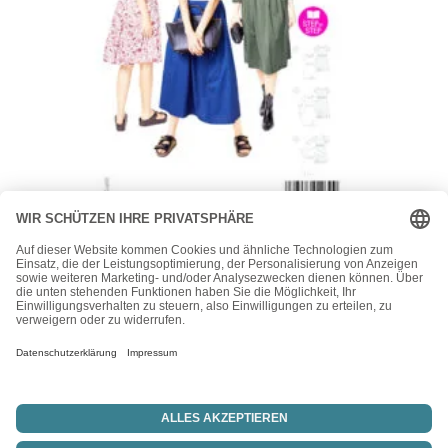
Burda
Burda Style Schnittmuster Nr. 5686 – Kleid – schlichtes
Kleid mit geriehener Taille
10,90
€