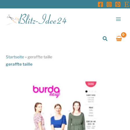
Zum
Inhalt
springen
Suchen
Startseite
»
geraffte taille
geraffte taille