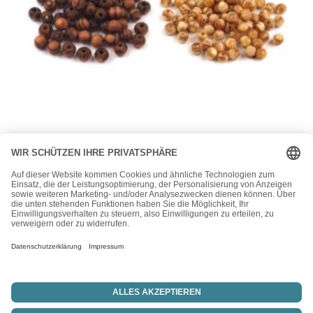
Bastelbedarf
10g Holzperlen – Holzkugeln – rund – Wurzelholz – 8 mm –
geölt
3,95
€