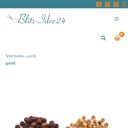
Zum
Inhalt
springen
Suchen
Startseite
»
geölt
geölt