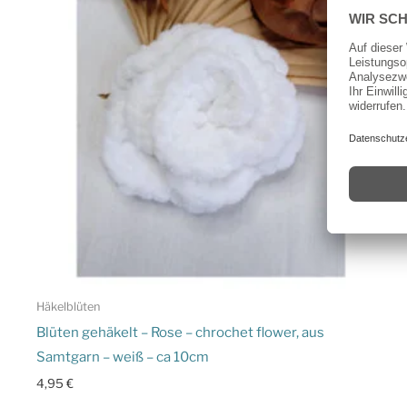
Häkelblüten
Blüten gehäkelt – Rose – chrochet flower, aus
Samtgarn – weiß – ca 10cm
4,95
€