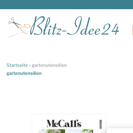
Zum
Inhalt
springen
Startseite
»
gartenutensilien
gartenutensilien