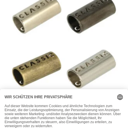
Kordeln, Ösen, Endstücke
Kordelenden – 1 Paar (2Stck), Länge 26mm – Durchzug für
8mm Kordel – Metall
3,15
€